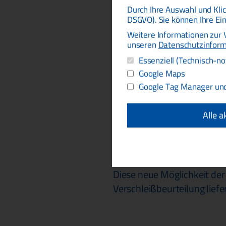
Durch Ihre Auswahl und Kli
Wenn Drucksensoren als so
DSGVO). Sie können Ihre Ein
erforderlich. Dadurch wird
Weitere Informationen zur 
im Rahmen einer Kalibrieru
unseren
Datenschutzinfor
Ausgangssignal des Drucks
Essenziell (Technisch-n
bewegt. Messmittel besond
Google Maps
thermischen Einflüssen beu
Google Tag Manager und
Untersuchungen von DDM hab
Alle a
Drucksensors beeinflusse
sich Verschmutzungen oder
Drucksensors auswirken.
Diese neue Möglichkeit de
Verschleißbeurteilung liefe