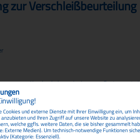
g zur Verschleißbeurteilung
er
em unserer Kunden haben wir ein neues System entwic
llungen
brierung mit den Aufnahmen einer Endoskopie-Kamera v
inwilligung!
nspiziert und die Kameraaufnahmen mit den Kalibriererg
fällige Drucksensoren frühzeitig zu erkennen, ggf. zu 
e Cookies und externe Dienste mit Ihrer Einwilligung ein, um I
 anzubieten und Ihren Zugriff auf unsere Website zu analysiere
rem Einsatz sowohl hydraulisch, thermisch als auch m
nern, welche ggfls. weitere Daten, die sie bisher gesammelt hab
: Externe Medien). Um technisch-notwendige Funktionen sicher
der jeweiligen Applikation abhängig und kann sehr unte
iv (Kategorie: Essenziell).