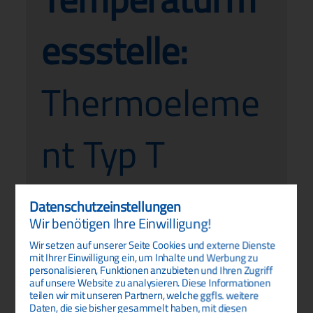
essstelle:
Thermoeleme
nt Typ T
Datenblatt:
Datenschutz­einstellungen
Wir benötigen Ihre Einwilligung!
pdf | 310 KB
Wir setzen auf unserer Seite Cookies und externe Dienste
mit Ihrer Einwilligung ein, um Inhalte und Werbung zu
personalisieren, Funktionen anzubieten und Ihren Zugriff
auf unsere Website zu analysieren. Diese Informationen
teilen wir mit unseren Partnern, welche ggfls. weitere
Daten, die sie bisher gesammelt haben, mit diesen
Preis auf Anfrage