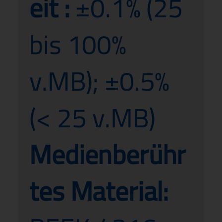
eit :
±0.1% (25
bis 100%
v.MB); ±0.5%
(< 25 v.MB)
Medienberühr
tes Material: