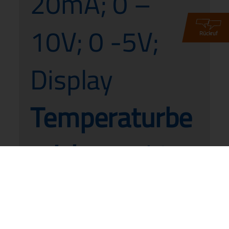
20mA; 0 –
10V; 0 -5V;
Rückruf
Display
Temperaturbe
reich:
-10 bis
60°C, -10 bis