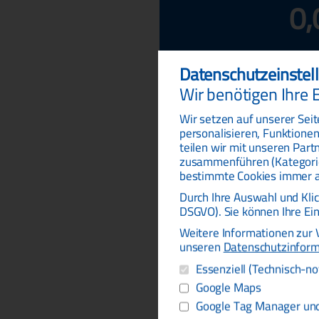
0,
Datenschutz­einste
Wir benötigen Ihre E
Rechenschritte anzeigen
Wir setzen auf unserer Seit
personalisieren, Funktionen
teilen wir mit unseren Part
zusammenführen (Kategorie
l/min in m³/h Tabelle
bestimmte Cookies immer akt
Durch Ihre Auswahl und Kli
l/min
DSGVO). Sie können Ihre Ein
Weitere Informationen zur 
1
unseren
Datenschutzinfor
Essenziell (Technisch-n
5
Google Maps
10
Google Tag Manager und