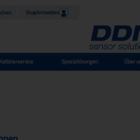
Shop
Anmelden
Kalibrierservice
Speziallösungen
Über u
chnen