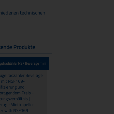
hiedenen technischen
sende Produkte
ügelradzähler NSF Beverage mini
hlauchanschluss Ø:
8“
ssbereich:
0,6 - 10
min
ederholbarkeit :