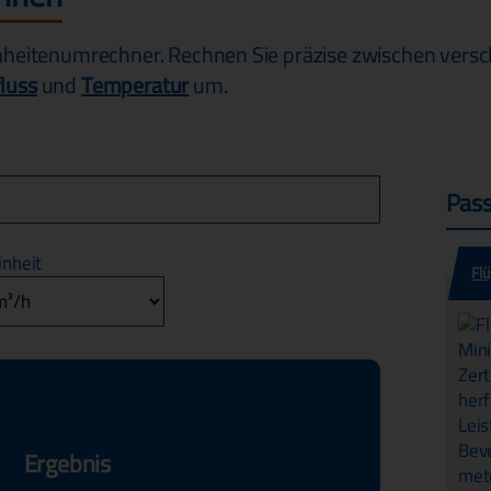
eitenumrechner. Rechnen Sie präzise zwischen versc
luss
und
Temperatur
um.
Pas
inheit
Fl
Sc
3/
Me
l/
Ergebnis
Wi