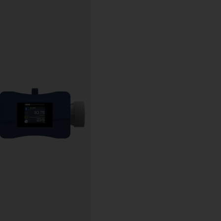
ssgenauigkeit:
±1 %
m Messwert
ulsausgang)
oduktberührtes
terial:
PPSU
sgang:
IO-Link (2
nfigurierbare: IO-
nk/Digital-/Analogausgang
Digital-/
alogausgang/Digitaleingang;
rkseinstellung: IO-
nk/digitaler
sgang)
diumstemperatur: