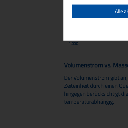
50
Alle a
100
500
1.000
Volumenstrom vs. Mass
Der Volumenstrom gibt an
Zeiteinheit durch einen Qu
hingegen berücksichtigt di
temperaturabhängig.