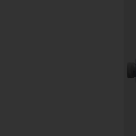
Me
vo
(P
Pr
Ma
Au
ko
Li
+ 
An
We
Li
Au
Me