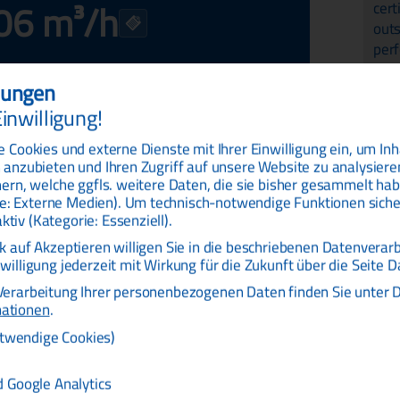
06 m³/h
0,
Me
Ma
llungen
N
inwilligung!
Au
e Cookies und externe Dienste mit Ihrer Einwilligung ein, um I
Op
 anzubieten und Ihren Zugriff auf unsere Website zu analysiere
nern, welche ggfls. weitere Daten, die sie bisher gesammelt hab
Te
: Externe Medien). Um technisch-notwendige Funktionen sicher
iv (Kategorie: Essenziell).
bi
ck auf Akzeptieren willigen Sie in die beschriebenen Datenvera
Da
m³/h
willigung jederzeit mit Wirkung für die Zukunft über die Seite 
K
Verarbeitung Ihrer personenbezogenen Daten finden Sie unter D
0,06
mationen
.
34
otwendige Cookies)
0,30
34
exk
0,60
 Google Analytics
Mw
exk