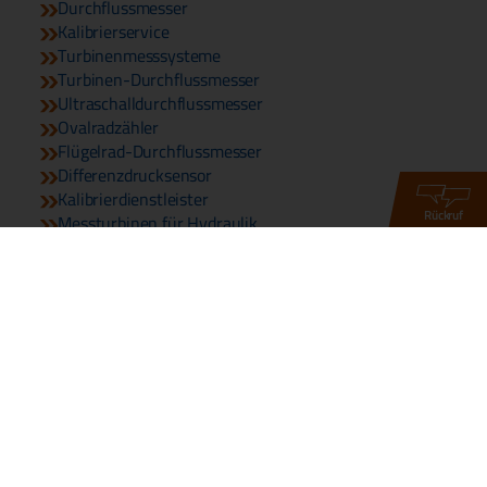
Durchflussmesser
Kalibrierservice
Turbinenmesssysteme
Turbinen-Durchflussmesser
Ultraschalldurchflussmesser
Ovalradzähler
Flügelrad-Durchflussmesser
Differenzdrucksensor
Kalibrierdienstleister
Rückruf
Messturbinen für Hydraulik
© 2026 Copyright DDM GmbH & Co. KG
Telefon:
+49 661 967 962-0