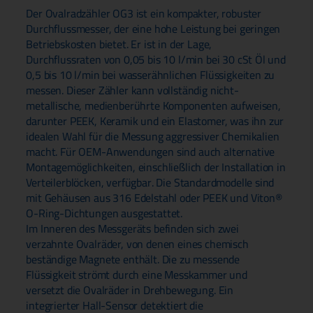
Der Ovalradzähler OG3 ist ein kompakter, robuster
Durchflussmesser, der eine hohe Leistung bei geringen
Betriebskosten bietet. Er ist in der Lage,
Durchflussraten von 0,05 bis 10 l/min bei 30 cSt Öl und
0,5 bis 10 l/min bei wasserähnlichen Flüssigkeiten zu
messen. Dieser Zähler kann vollständig nicht-
metallische, medienberührte Komponenten aufweisen,
darunter PEEK, Keramik und ein Elastomer, was ihn zur
idealen Wahl für die Messung aggressiver Chemikalien
macht. Für OEM-Anwendungen sind auch alternative
Montagemöglichkeiten, einschließlich der Installation in
Verteilerblöcken, verfügbar. Die Standardmodelle sind
mit Gehäusen aus 316 Edelstahl oder PEEK und Viton®
O-Ring-Dichtungen ausgestattet.
Im Inneren des Messgeräts befinden sich zwei
verzahnte Ovalräder, von denen eines chemisch
beständige Magnete enthält. Die zu messende
Flüssigkeit strömt durch eine Messkammer und
versetzt die Ovalräder in Drehbewegung. Ein
integrierter Hall-Sensor detektiert die