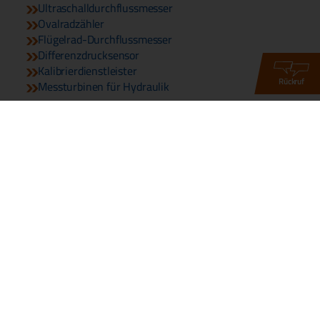
Ultraschalldurchflussmesser
Ovalradzähler
Flügelrad-Durchflussmesser
Differenzdrucksensor
Kalibrierdienstleister
Rückruf
Messturbinen für Hydraulik
© 2026 Copyright DDM GmbH & Co. KG
Telefon:
+49 661 967 962-0
Telefax: +49 661 967 962-20
Email:
info@ddm-sensors.de