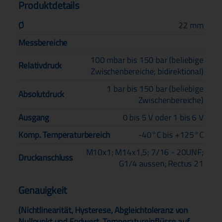
Produktdetails
Ø
22 mm
Messbereiche
100 mbar bis 150 bar (beliebige
Relativdruck
Zwischenbereiche; bidirektional)
1 bar bis 150 bar (beliebige
Absolutdruck
Zwischenbereiche)
Ausgang
0 bis 5 V oder 1 bis 6 V
Komp. Temperaturbereich
-40°C bis +125°C
M10x1; M14x1,5; 7/16 - 20UNF;
Druckanschluss
G1/4 aussen; Rectus 21
Genauigkeit
(Nichtlinearität, Hysterese, Abgleichtoleranz von
Nullpunkt und Endwert, Temperatureinflüsse auf