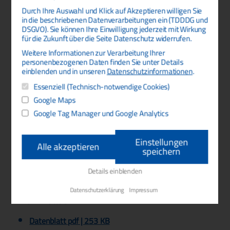
Durch Ihre Auswahl und Klick auf Akzeptieren willigen Sie
in die beschriebenen Datenverarbeitungen ein (TDDDG und
DSGVO). Sie können Ihre Einwilligung jederzeit mit Wirkung
für die Zukunft über die Seite Datenschutz widerrufen.
Weitere Informationen zur Verarbeitung Ihrer
personenbezogenen Daten finden Sie unter Details
einblenden und in unseren
Datenschutzinformationen
.
Essenziell (Technisch-notwendige Cookies)
Google Maps
Google Tag Manager und Google Analytics
Gewinde
A
B
C
mm
mm
mm
Einstellungen
Alle akzeptieren
speichern
M10x1a 12mm
12
45
3
Details einblenden
Datenschutzerklärung
Impressum
Downloads
Datenblatt
pdf | 253 KB