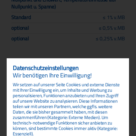
Nullpunkt u. Spanne)
Standard
≤ 1% v.MB
optional
≤ 0,5% v.MB
optional
≤ 0,25% v.MB
Abmessungen
Datenschutz­einstellungen
Wir benötigen Ihre Einwilligung!
Wir setzen auf unserer Seite Cookies und externe Dienste
mit Ihrer Einwilligung ein, um Inhalte und Werbung zu
personalisieren, Funktionen anzubieten und Ihren Zugriff
auf unsere Website zu analysieren. Diese Informationen
teilen wir mit unseren Partnern, welche ggfls. weitere
Daten, die sie bisher gesammelt haben, mit diesen
zusammenführen (Kategorie: Externe Medien). Um
technisch-notwendige Funktionen sicher anbieten zu
können, sind bestimmte Cookies immer aktiv (Kategorie:
Essenziell).