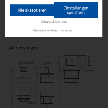
(Nichtlinearität, Hysterese, Wiederholbarkeit)
Einstellungen
Alle akzeptieren
Standard
≤ ± 0,1% v.MB
speichern
optional
≤ ± 0,05% v.MB
Details einblenden
optional
≤ ± 0,02% v.MB
Datenschutzerklärung
Impressum
Abmessungen