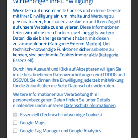
Wir benötigen Ihre Einwilligung!
Anlage bietet.
Wir setzen auf unserer Seite Cookies und externe Dienste
Produktdetails
mit Ihrer Einwilligung ein, um Inhalte und Werbung zu
personalisieren, Funktionen anzubieten und Ihren Zugriff
Ø
25 mm
auf unsere Website zu analysieren. Diese Informationen
teilen wir mit unseren Partnern, welche ggfls. weitere
Messbereiche
Daten, die sie bisher gesammelt haben, mit diesen
zusammenführen (Kategorie: Externe Medien). Um
100 mbar bis 150 bar (beliebige
technisch-notwendige Funktionen sicher anbieten zu
Relativdruck
Zwischenbereiche; bidirektional)
können, sind bestimmte Cookies immer aktiv (Kategorie:
Essenziell).
250 mbar bis 150 bar (beliebige
Absolutdruck
Durch Ihre Auswahl und Klick auf Akzeptieren willigen Sie
Zwischenbereiche)
in die beschriebenen Datenverarbeitungen ein (TDDDG und
DSGVO). Sie können Ihre Einwilligung jederzeit mit Wirkung
Ausgang
0 bis 5V oder 0 bis 10V
für die Zukunft über die Seite Datenschutz widerrufen.
Komp. Temperaturbereich
0°C bis +50°C
Weitere Informationen zur Verarbeitung Ihrer
personenbezogenen Daten finden Sie unter Details
G1/4“ innen; G1/4“ aussen nach
einblenden und in unseren
Datenschutzinformationen
.
Druckanschlüsse
DIN 3852 T11 inkl. Dichtung
Essenziell (Technisch-notwendige Cookies)
Google Maps
Genauigkeit:
Google Tag Manager und Google Analytics