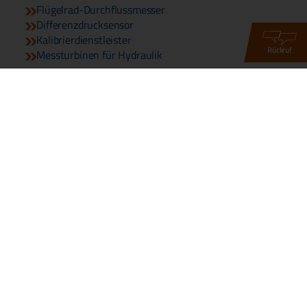
Flügelrad-Durchflussmesser
Differenzdrucksensor
Kalibrierdienstleister
Rückruf
Messturbinen für Hydraulik
© 2026 Copyright DDM GmbH & Co. KG
Telefon:
+49 661 967 962-0
Telefax: +49 661 967 962-20
Email:
info@ddm-sensors.de
Kontakt
Impressum
Datenschutz
Gender-Hinweis
Widerrufsbelehrung
Downloads