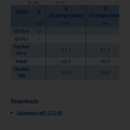
B
B
Maße
A
(Außengewinde)
(Innengewinde)
mm
mm
mm
G1/4 a
12
G1/4 i
/
Stecker
51,3
61,3
M12
Kabel
48,5
58,5
Stecker
53,6
63,6
DIN
Downloads
Datenblatt
pdf | 273 KB