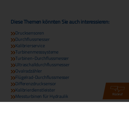
Diese Themen könnten Sie auch interessieren:
Drucksensoren
Durchflussmesser
Kalibrierservice
Turbinenmesssysteme
Turbinen-Durchflussmesser
Ultraschalldurchflussmesser
Ovalradzähler
Flügelrad-Durchflussmesser
Differenzdrucksensor
Kalibrierdienstleister
Rückruf
Messturbinen für Hydraulik
© 2026 Copyright DDM GmbH & Co. KG