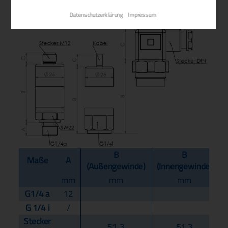
Abmessungen
Datenschutzerklärung
Impressum
B
B
Maße
A
(Außengewinde)
(Innengewinde)
mm
mm
mm
G1/4 a
12
G 1/4 i
/
Stecker
51,3
61,3